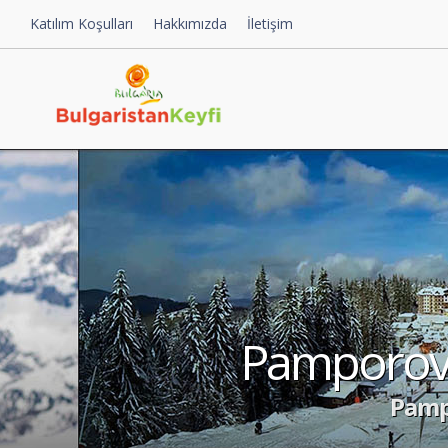
Katılım Koşulları
Hakkımızda
İletişim
Pamporovo
Pamp