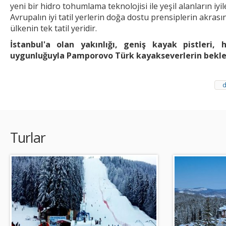
yeni bir hidro tohumlama teknolojisi ile yeşil alanların iy
Avrupalın iyi tatil yerlerin doğa dostu prensiplerin akra
ülkenin tek tatil yeridir.
İstanbul'a olan yakınlığı, geniş kayak pistleri
uygunluğuyla Pamporovo Türk kayakseverlerin beklent
d
Pamporovo’ya Arabayla Nasıl Gidilir?
İstanbul’dan Pamporovo’ya şahsi aracı
ulaşabilirsiniz.
İstanbul ile Pamporovo kay
Turlar
araba ile yapmayı planlamışsanız eğer, mu
lazım. Yolcoluğunuz sabah erken saatlerind
azaltar. Pamporovo’ya giden yol çoğu dümdüz olduğu için,
çıktığınızda Edirne üzerine Kapıkule sınır noktasına gide
otobanından sonra Plovdiv’e devam eden ‘Trakya’ /A
çıkacaksınız ve 66 yoluna deval edeceksiniz. Yol, Aseno
geçiyor. Asenovgrad’a ulaşınca şehirdeki üçüncü döner 
gerekiyor. 86 numaralı otoyoluna devam ederek Baçko