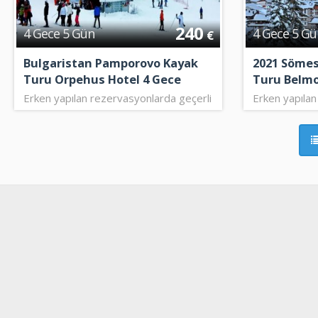
sonra 45 dakkika sürerek Pamporovo’ya ulaşırsınız.
240
4 Gece 5 Gün
4 Gece 5 Gü
€
Bulgaristan Pamporovo Kayak
2021 Sömes
Pamporovo'ya Uçakla Nasıl Gidilir? - Kolay, hızl
Turu Orpehus Hotel 4 Gece
Turu Belmo
Erken yapılan rezervasyonlarda geçerli
Erken yapılan
Tatilinden bir saat bile kaybetmek istemeyen
fiyat
fiyat
veya farklı hava yolları şirketiyle İstanbul-So
Pamporovo kayak merkezine 3 saatte varabilirs
seçeneğini İstanbul-Sofya arası hizmet v
Bulgaristan’a gerçekleşen uçak seferleriyle de havayo
kiralayarak veya şahsi aracınız ile Türkiye’den Pamporovo
•
Bulgaristan sınır girişinde vinetka denilen araç pulunu
•
Bulgaristan’a geçerli bir Bulgaristan veya Schengen
•
Bulgaristan seyahatlerinizde en az 6 ay geçerliliği ola
•
Aracınızla Bulgaristan’a seyahat çıkmadan önce aracınız 
•
Kayak sezonunda Pamporovo kayak merkezine seyahat edi
•Bulgaristan trafiğinde öncelik her zaman yayalarındı