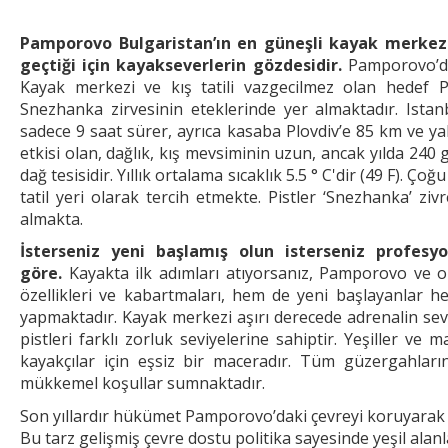
Pamporovo Bulgaristan’ın en güneşli kayak merkezi
geçtiği için kayakseverlerin gözdesidir.
Pamporovo’da
Kayak merkezi ve kış tatili vazgecilmez olan hedef
Snezhanka zirvesinin eteklerinde yer almaktadır. Ista
sadece 9 saat sürer, ayrıca kasaba Plovdiv’e 85 km ve ya
etkisi olan, dağlık, kış mevsiminin uzun, ancak yılda 24
dağ tesisidir. Yıllık ortalama sıcaklık 5.5 ° C'dir (49 F). 
tatil yeri olarak tercih etmekte. Pistler ‘Snezhanka’ z
almakta.
İsterseniz yeni başlamış olun isterseniz profe
göre.
Kayakta ilk adımları atıyorsanız, Pamporovo ve o
özellikleri ve kabartmaları, hem de yeni başlayanlar 
yapmaktadır. Kayak merkezi aşırı derecede adrenalin seve
pistleri farklı zorluk seviyelerine sahiptir. Yeşiller ve 
kayakçılar için eşsiz bir maceradır. Tüm güzergahlar
mükkemel koşullar sumnaktadır.
Son yıllardır hükümet Pamporovo’daki çevreyi koruyarak
Bu tarz gelişmiş çevre dostu politika sayesinde yeşil ala