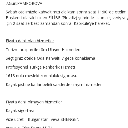
7.Gün:PAMPOROVA
Sabah otelimizde kahvaltımızı aldıktan sonra saat 11:00 ‘de otelim
Başkenti olarak bilinen FİLİBE (Plovdiv) şehrinde son alış veriş vey
için 2 saat serbest zamandan sonra Kapıkule’ye hareket.
Fiyata dahil olan hizmetler
Turizm araçları ile tüm Ulaşım Hizmetleri
Seçtiğiniz otelde Oda Kahvaltı 7 gece konaklama
Profesyonel Türkçe Rehberlik Hizmeti
1618 nolu mesleki zorunluluk sigortası.
Kayak pistine kadar belirli saatlerde ulaşım hizmetleri
Fiyata dahil olmayan hizmetler
Kayak sigortası
Vize ücreti: Bulgaristan veya SHENGEN
Yurt dışı Çıkış Fonu: 15 TL